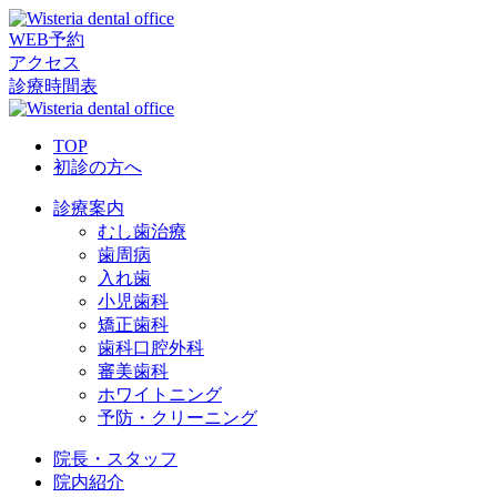
WEB予約
アクセス
診療時間表
TOP
初診の方へ
診療案内
むし歯治療
歯周病
入れ歯
小児歯科
矯正歯科
歯科口腔外科
審美歯科
ホワイトニング
予防・クリーニング
院長・スタッフ
院内紹介