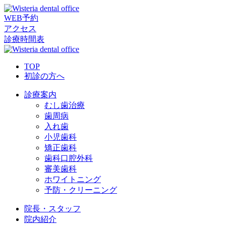
WEB予約
アクセス
診療時間表
TOP
初診の方へ
診療案内
むし歯治療
歯周病
入れ歯
小児歯科
矯正歯科
歯科口腔外科
審美歯科
ホワイトニング
予防・クリーニング
院長・スタッフ
院内紹介