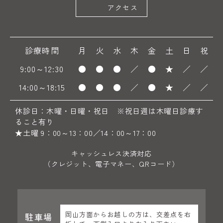
アクセス
診療時間
月
火
水
木
金
土
日
祝
9:00～12:30
●
●
●
／
●
★
／
／
14:00～18:15
●
●
●
／
●
★
／
／
休診日：木曜・日曜・祝日 ※祝日週は木曜日診療す
ること有り
★土曜 9：00～13：00／14：00～17：00
キャッシュレス決済対応
（クレジット、電子マネー、QRコード）
岡山方面からお越しの方は、交差点を右
駐車場