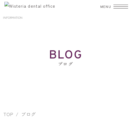
INFORMATION
TOP
初診の方へ
BLOG
診療案内
ブログ
むし歯治療
歯周病
入れ歯
小児歯科
矯正歯科
歯科口腔外科
審美歯科
ホワイトニング
予防・クリーニング
院長・スタッフ
TOP
ブログ
院内紹介
設備紹介