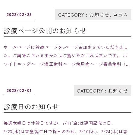
アクセス
CATEGORY :
お知らせ
,
コラム
2022/02/25
お知らせ
診療ページ公開のお知らせ
コラム
ホームページに診療ページを5ぺージ追加させていただきまし
た。ご興味ございますかたはご覧いただければ幸いです。 ホ
086-441-7500
ワイトニングページ矯正歯科ページ歯周病ページ審美歯科（セ
ラミック）ページ予防クリーニング
続きを読む
CATEGORY :
お知らせ
2022/02/01
診療日のお知らせ
毎週木曜日は休診日ですが、2/11(金)は建国記念の日、
2/23(水)は天皇誕生日で祝日のため、2/10(木)、2/24(木)は診