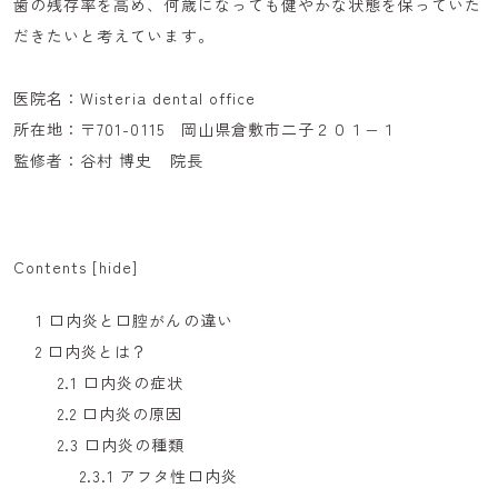
歯の残存率を高め、何歳になっても健やかな状態を保っていた
だきたいと考えています。
医院名：Wisteria dental office
所在地：〒701-0115 岡山県倉敷市二子２０１−１
監修者：谷村 博史 院長
Contents
[
hide
]
1
口内炎と口腔がんの違い
2
口内炎とは？
2.1
口内炎の症状
2.2
口内炎の原因
2.3
口内炎の種類
2.3.1
アフタ性口内炎