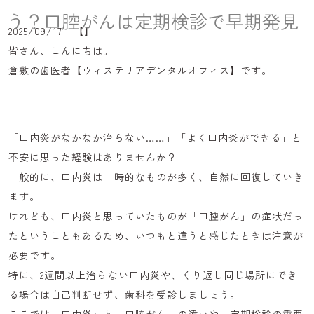
う？口腔がんは定期検診で早期発見
アクセス
2025/09/17 【】
お知らせ
皆さん、こんにちは。
倉敷の歯医者【
コラム
ウィステリアデンタルオフィス
】です。
「口内炎がなかなか治らない……」「よく口内炎ができる」と
086-441-7500
不安に思った経験はありませんか？
一般的に、口内炎は一時的なものが多く、自然に回復していき
ます。
けれども、口内炎と思っていたものが「口腔がん」の症状だっ
たということもあるため、いつもと違うと感じたときは注意が
必要です。
特に、
2週間以上治らない口内炎や、くり返し同じ場所にでき
る場合は自己判断せず、歯科を受診しましょう。