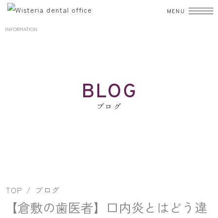
INFORMATION
TOP
初診の方へ
BLOG
診療案内
ブログ
むし歯治療
歯周病
入れ歯
小児歯科
矯正歯科
歯科口腔外科
審美歯科
ホワイトニング
予防・クリーニング
院長・スタッフ
TOP
ブログ
院内紹介
【倉敷の歯医者】口内炎とはどう違
設備紹介