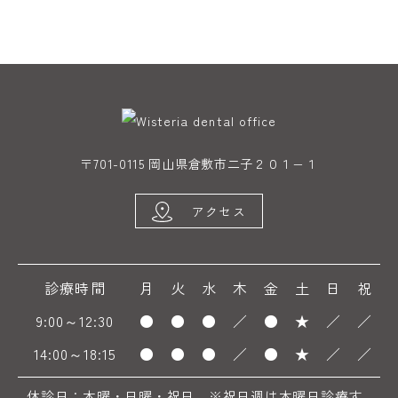
〒701-0115 岡山県倉敷市二子２０１−１
アクセス
診療時間
月
火
水
木
金
土
日
祝
9:00～12:30
●
●
●
／
●
★
／
／
14:00～18:15
●
●
●
／
●
★
／
／
休診日：木曜・日曜・祝日 ※祝日週は木曜日診療す