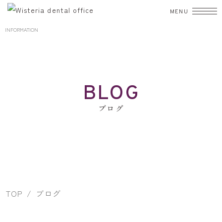
INFORMATION
TOP
初診の方へ
BLOG
診療案内
ブログ
むし歯治療
歯周病
入れ歯
小児歯科
矯正歯科
歯科口腔外科
審美歯科
ホワイトニング
予防・クリーニング
院長・スタッフ
TOP
ブログ
院内紹介
設備紹介