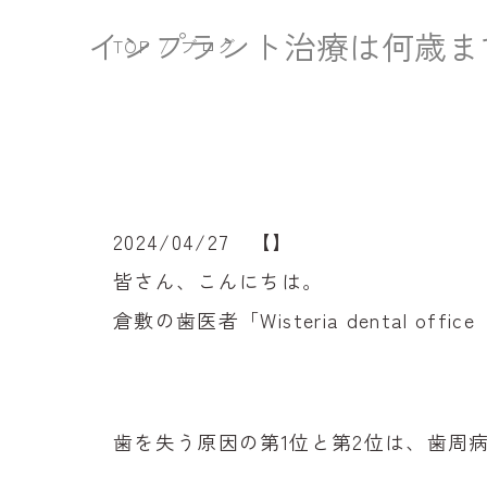
インプラント治療は何歳ま
院内紹介
TOP
ブログ
設備紹介
アクセス
お知らせ
2024/04/27 【】
皆さん、こんにちは。
コラム
倉敷の歯医者「Wisteria dental 
歯を失う原因の第1位と第2位は、歯周