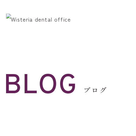
TOP
初診の方へ
BLOG
ブログ
診療案内
むし歯治療
歯科口腔外科
院長・スタッフ