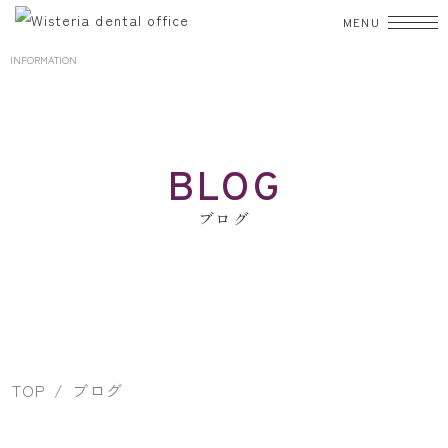
INFORMATION
TOP
初診の方へ
BLOG
診療案内
ブログ
むし歯治療
歯周病
入れ歯
小児歯科
矯正歯科
歯科口腔外科
審美歯科
ホワイトニング
予防・クリーニング
院長・スタッフ
TOP
ブログ
院内紹介
設備紹介