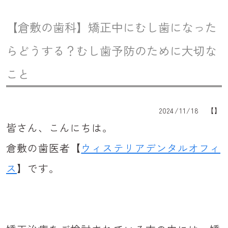
アクセス
【倉敷の歯科】矯正中にむし歯になった
お知らせ
らどうする？むし歯予防のために大切な
コラム
こと
086-441-7500
2024/11/18 【】
皆さん、こんにちは。
倉敷の歯医者【
ウィステリアデンタルオフィ
ス
】です。