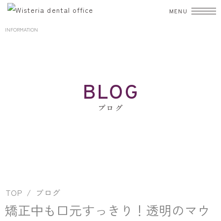
INFORMATION
TOP
初診の方へ
BLOG
診療案内
ブログ
むし歯治療
歯周病
入れ歯
小児歯科
矯正歯科
歯科口腔外科
審美歯科
ホワイトニング
予防・クリーニング
院長・スタッフ
TOP
ブログ
院内紹介
矯正中も口元すっきり！透明のマウ
設備紹介