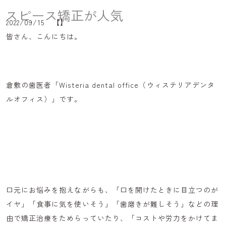
スピース矯正が人気
アクセス
2022/09/15 【】
お知らせ
皆さん、こんにちは。
コラム
倉敷の歯医者「Wisteria dental office（ウィステリアデンタ
ルオフィス）」です。
086-441-7500
口元にお悩みを抱えながらも、「口を開けたときに目立つのが
イヤ」「食事に気を使いそう」「歯磨きが難しそう」などの理
由で矯正治療をためらっていたり、「コストや労力をかけてま